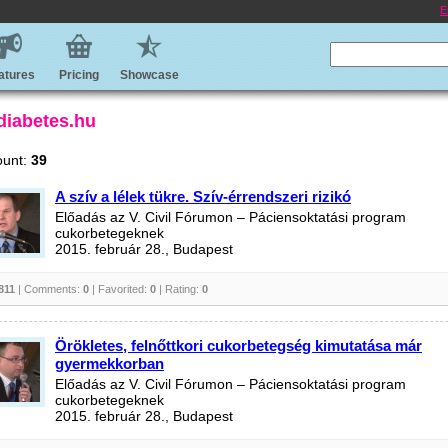
E
atures
Pricing
Showcase
 diabetes.hu
ount:
39
A szív a lélek tükre. Szív-érrendszeri rizikó
Előadás az V. Civil Fórumon – Páciensoktatási program
cukorbetegeknek
2015. február 28., Budapest
811
| Comments:
0
| Favorited:
0
| Rating:
0
Örökletes, felnőttkori cukorbetegség kimutatása már
gyermekkorban
Előadás az V. Civil Fórumon – Páciensoktatási program
cukorbetegeknek
2015. február 28., Budapest