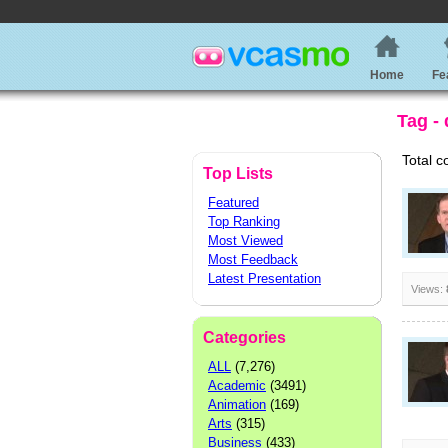
Home
Fe
Tag -
Total c
Top Lists
Featured
Top Ranking
Most Viewed
Most Feedback
Latest Presentation
Views:
Categories
ALL
(7,276)
Academic
(3491)
Animation
(169)
Arts
(315)
Business
(433)