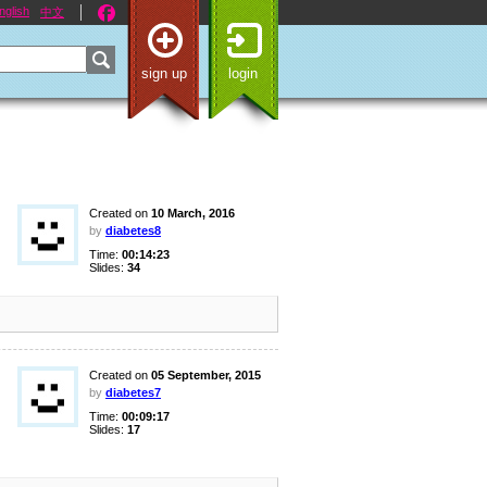
nglish
中文
sign up
login
Created on
10 March, 2016
by
diabetes8
Time:
00:14:23
Slides:
34
Created on
05 September, 2015
by
diabetes7
Time:
00:09:17
Slides:
17