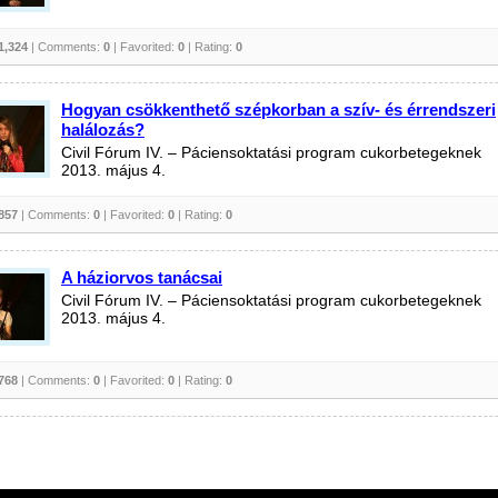
1,324
| Comments:
0
| Favorited:
0
| Rating:
0
Hogyan csökkenthető szépkorban a szív- és érrendszeri
halálozás?
Civil Fórum IV. – Páciensoktatási program cukorbetegeknek
2013. május 4.
857
| Comments:
0
| Favorited:
0
| Rating:
0
A háziorvos tanácsai
Civil Fórum IV. – Páciensoktatási program cukorbetegeknek
2013. május 4.
768
| Comments:
0
| Favorited:
0
| Rating:
0