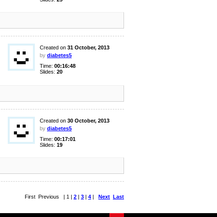
Created on
31 October, 2013
by
diabetes5
Time:
00:16:48
Slides:
20
Created on
30 October, 2013
by
diabetes5
Time:
00:17:01
Slides:
19
First Previous | 1 |
2
|
3
|
4
|
Next
Last