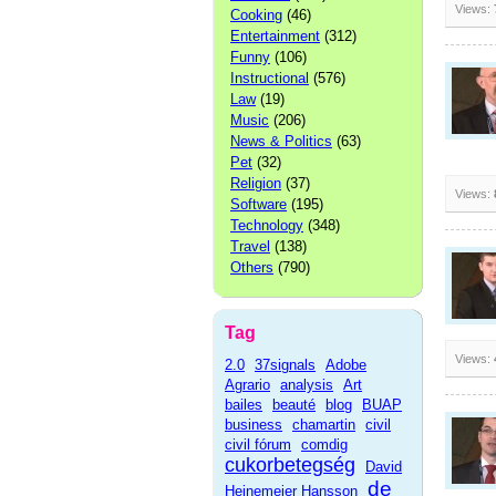
Views:
Cooking
(46)
Entertainment
(312)
Funny
(106)
Instructional
(576)
Law
(19)
Music
(206)
News & Politics
(63)
Pet
(32)
Religion
(37)
Views:
Software
(195)
Technology
(348)
Travel
(138)
Others
(790)
Tag
Views:
2.0
37signals
Adobe
Agrario
analysis
Art
bailes
beauté
blog
BUAP
business
chamartin
civil
civil fórum
comdig
cukorbetegség
David
de
Heinemeier Hansson