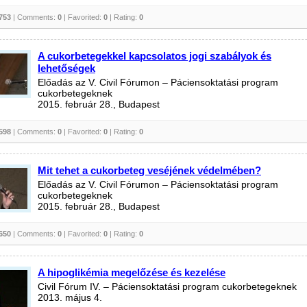
753
| Comments:
0
| Favorited:
0
| Rating:
0
A cukorbetegekkel kapcsolatos jogi szabályok és
lehetőségek
Előadás az V. Civil Fórumon – Páciensoktatási program
cukorbetegeknek
2015. február 28., Budapest
598
| Comments:
0
| Favorited:
0
| Rating:
0
Mit tehet a cukorbeteg veséjének védelmében?
Előadás az V. Civil Fórumon – Páciensoktatási program
cukorbetegeknek
2015. február 28., Budapest
650
| Comments:
0
| Favorited:
0
| Rating:
0
A hipoglikémia megelőzése és kezelése
Civil Fórum IV. – Páciensoktatási program cukorbetegeknek
2013. május 4.