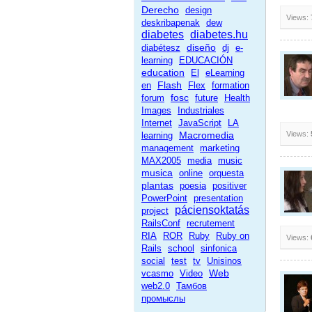
Derecho
design
Views:
deskribapenak
dew
diabetes
diabetes.hu
diseño
diabétesz
dj
e-
learning
EDUCACIÓN
education
El
eLearning
Flash
en
Flex
formation
fosc
forum
future
Health
Images
Industriales
Internet
JavaScript
LA
Macromedia
Views:
learning
management
marketing
MAX2005
media
music
musica
online
orquesta
plantas
poesia
positiver
PowerPoint
presentation
páciensoktatás
project
RailsConf
recrutement
RIA
ROR
Ruby
Ruby on
Views:
Rails
school
sinfonica
social
test
tv
Unisinos
Web
vcasmo
Video
web2.0
Тамбов
промыслы