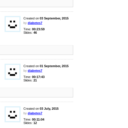
Created on
03 September, 2015
by
diabetes7
Time:
00:23:59
Slides:
46
Created on
01 September, 2015
by
diabetes7
Time:
00:17:43
Slides:
21
Created on
03 July, 2015
by
diabetes7
Time:
00:11:04
Slides:
12