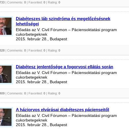
733
| Comments:
0
| Favorited:
0
| Rating:
0
Diabéteszes láb szindróma és megelőzésésnek
lehetőségei
Előadás az V. Civil Fórumon – Páciensoktatási program
cukorbetegeknek
2015. február 28., Budapest
828
| Comments:
0
| Favorited:
0
| Rating:
0
Diabétesz jenlentősége a fogorvosi ellátás során
Előadás az V. Civil Fórumon – Páciensoktatási program
cukorbetegeknek
2015. február 28., Budapest
409
| Comments:
0
| Favorited:
0
| Rating:
0
A háziorvos elvárásai diabéteszes pácienseitől
Előadás az V. Civil Fórumon – Páciensoktatási program
cukorbetegeknek
2015. február 28., Budapest