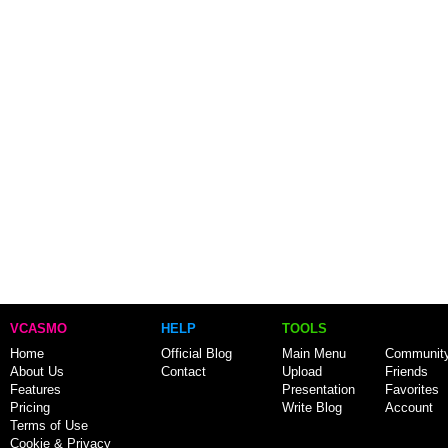
VCASMO
HELP
TOOLS
Home
Official Blog
Main Menu
Communit
About Us
Contact
Upload
Friends
Features
Presentation
Favorites
Pricing
Write Blog
Account
Terms of Use
Cookie & Privacy