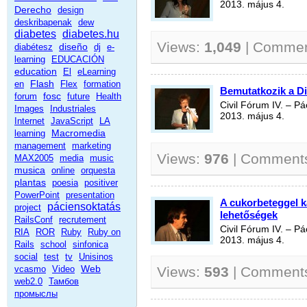
2013. május 4.
Derecho
design
deskribapenak
dew
diabetes
diabetes.hu
Views:
1,049
| Comme
diseño
diabétesz
dj
e-
learning
EDUCACIÓN
education
El
eLearning
Flash
en
Flex
formation
Bemutatkozik a D
fosc
forum
future
Health
Civil Fórum IV. – P
Images
Industriales
2013. május 4.
Internet
JavaScript
LA
Macromedia
learning
management
marketing
Views:
976
| Comment
MAX2005
media
music
musica
online
orquesta
plantas
poesia
positiver
PowerPoint
presentation
A cukorbeteggel k
páciensoktatás
project
lehetőségek
RailsConf
recrutement
Civil Fórum IV. – P
RIA
ROR
Ruby
Ruby on
2013. május 4.
Rails
school
sinfonica
social
test
tv
Unisinos
Web
vcasmo
Video
Views:
593
| Comment
web2.0
Тамбов
промыслы