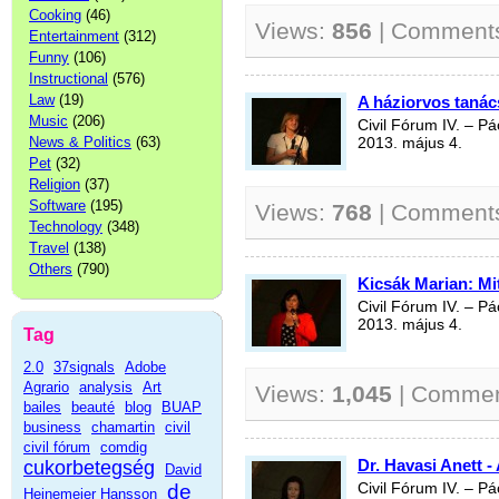
Cooking
(46)
Views:
856
| Comment
Entertainment
(312)
Funny
(106)
Instructional
(576)
Law
(19)
A háziorvos tanác
Music
(206)
Civil Fórum IV. – P
News & Politics
(63)
2013. május 4.
Pet
(32)
Religion
(37)
Software
(195)
Views:
768
| Comment
Technology
(348)
Travel
(138)
Others
(790)
Kicsák Marian: Mi
Civil Fórum IV. – P
2013. május 4.
Tag
2.0
37signals
Adobe
Agrario
analysis
Art
Views:
1,045
| Comme
bailes
beauté
blog
BUAP
business
chamartin
civil
civil fórum
comdig
Dr. Havasi Anett - 
cukorbetegség
David
de
Civil Fórum IV. – P
Heinemeier Hansson