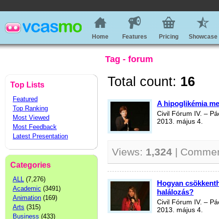
Home
Features
Pricing
Showcase
Tag - forum
Total count:
16
Top Lists
Featured
A hipoglikémia me
Top Ranking
Civil Fórum IV. – P
Most Viewed
2013. május 4.
Most Feedback
Latest Presentation
Views:
1,324
| Comme
Categories
ALL
(7,276)
Hogyan csökkenthe
Academic
(3491)
halálozás?
Animation
(169)
Civil Fórum IV. – P
Arts
(315)
2013. május 4.
Business
(433)