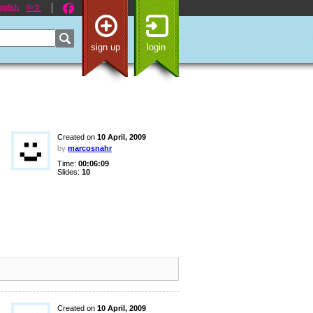
nglish
中文
sign up
login
Created on
10 April, 2009
by
marcosnahr
Time:
00:06:09
Slides:
10
Created on
10 April, 2009