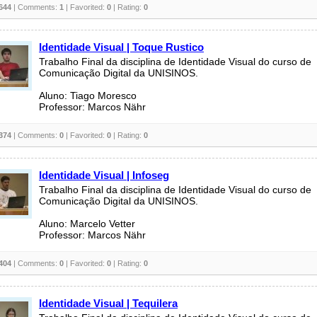
644
| Comments:
1
| Favorited:
0
| Rating:
0
Identidade Visual | Toque Rustico
Trabalho Final da disciplina de Identidade Visual do curso de
Comunicação Digital da UNISINOS.
Aluno: Tiago Moresco
Professor: Marcos Nähr
374
| Comments:
0
| Favorited:
0
| Rating:
0
Identidade Visual | Infoseg
Trabalho Final da disciplina de Identidade Visual do curso de
Comunicação Digital da UNISINOS.
Aluno: Marcelo Vetter
Professor: Marcos Nähr
404
| Comments:
0
| Favorited:
0
| Rating:
0
Identidade Visual | Tequilera