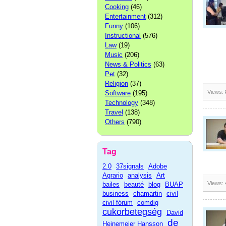
Cooking
(46)
Entertainment
(312)
Funny
(106)
Instructional
(576)
Law
(19)
Music
(206)
News & Politics
(63)
Pet
(32)
Religion
(37)
Views:
Software
(195)
Technology
(348)
Travel
(138)
Others
(790)
Tag
2.0
37signals
Adobe
Agrario
analysis
Art
Views:
bailes
beauté
blog
BUAP
business
chamartin
civil
civil fórum
comdig
cukorbetegség
David
de
Heinemeier Hansson