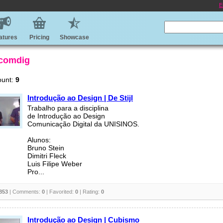
E
atures
Pricing
Showcase
 comdig
ount:
9
Introdução ao Design | De Stijl
Trabalho para a disciplina
de Introdução ao Design
Comunicação Digital da UNISINOS.
Alunos:
Bruno Stein
Dimitri Fleck
Luis Filipe Weber
Pro...
853
| Comments:
0
| Favorited:
0
| Rating:
0
Introdução ao Design | Cubismo