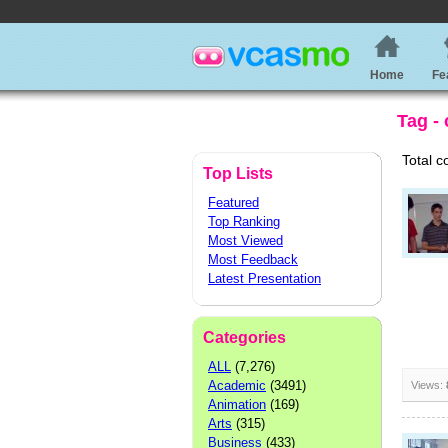
Home
Fe
Tag -
Total c
Top Lists
Featured
Top Ranking
Most Viewed
Most Feedback
Latest Presentation
Categories
ALL
(7,276)
Academic
(3491)
Views:
Animation
(169)
Arts
(315)
Business
(433)