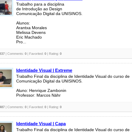
Trabalho para a disciplina
de Introdução ao Design
Comunicação Digital da UNISINOS.
Alunos:
Arantxa Morales
Melissa Devens
Eric Machado
Pro...
837
| Comments:
0
| Favorited:
0
| Rating:
0
Identidade Visual | Extreme
Trabalho Final da disciplina de Identidade Visual do curso de
Comunicação Digital da UNISINOS.
Aluno: Henrique Zambonin
Professor: Marcos Nähr
487
| Comments:
0
| Favorited:
0
| Rating:
0
Identidade Visual | Capa
Trabalho Final da disciplina de Identidade Visual do curso de