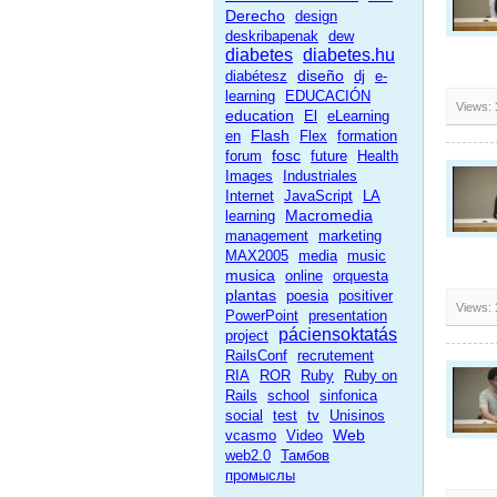
Derecho
design
deskribapenak
dew
diabetes
diabetes.hu
diseño
diabétesz
dj
e-
learning
EDUCACIÓN
Views:
education
El
eLearning
Flash
en
Flex
formation
fosc
forum
future
Health
Images
Industriales
Internet
JavaScript
LA
Macromedia
learning
management
marketing
MAX2005
media
music
musica
online
orquesta
plantas
poesia
positiver
Views:
PowerPoint
presentation
páciensoktatás
project
RailsConf
recrutement
RIA
ROR
Ruby
Ruby on
Rails
school
sinfonica
social
test
tv
Unisinos
Web
vcasmo
Video
web2.0
Тамбов
промыслы