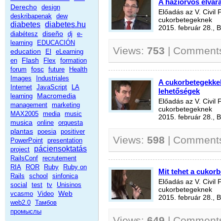
A háziorvos elvárá
Derecho
design
Előadás az V. Civil
deskribapenak
dew
cukorbetegeknek
diabetes
diabetes.hu
2015. február 28., 
diseño
diabétesz
dj
e-
learning
EDUCACIÓN
Views:
753
| Comment
education
El
eLearning
Flash
en
Flex
formation
fosc
forum
future
Health
Images
Industriales
A cukorbetegekkel
Internet
JavaScript
LA
lehetőségek
Macromedia
learning
Előadás az V. Civil
management
marketing
cukorbetegeknek
MAX2005
media
music
2015. február 28., 
musica
online
orquesta
plantas
poesia
positiver
Views:
598
| Comment
PowerPoint
presentation
páciensoktatás
project
RailsConf
recrutement
RIA
ROR
Ruby
Ruby on
Mit tehet a cukor
Rails
school
sinfonica
Előadás az V. Civil
social
test
tv
Unisinos
cukorbetegeknek
Web
vcasmo
Video
2015. február 28., 
web2.0
Тамбов
промыслы
Views:
649
| Comment