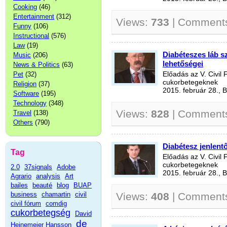
Cooking
(46)
Entertainment
(312)
Views:
733
| Comment
Funny
(106)
Instructional
(576)
Law
(19)
Diabéteszes láb 
Music
(206)
lehetőségei
News & Politics
(63)
Pet
(32)
Előadás az V. Civil
cukorbetegeknek
Religion
(37)
2015. február 28., 
Software
(195)
Technology
(348)
Views:
828
| Comment
Travel
(138)
Others
(790)
Diabétesz jenlentő
Tag
Előadás az V. Civil
cukorbetegeknek
2.0
37signals
Adobe
2015. február 28., 
Agrario
analysis
Art
bailes
beauté
blog
BUAP
business
chamartin
civil
Views:
408
| Comment
civil fórum
comdig
cukorbetegség
David
de
Heinemeier Hansson