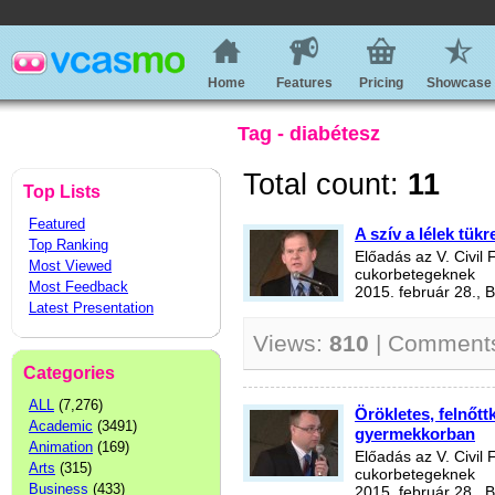
Home
Features
Pricing
Showcase
Tag - diabétesz
Total count:
11
Top Lists
Featured
A szív a lélek tükr
Top Ranking
Előadás az V. Civil
Most Viewed
cukorbetegeknek
Most Feedback
2015. február 28., 
Latest Presentation
Views:
810
| Comment
Categories
ALL
(7,276)
Örökletes, felnőt
Academic
(3491)
gyermekkorban
Animation
(169)
Előadás az V. Civil
Arts
(315)
cukorbetegeknek
Business
(433)
2015. február 28., 