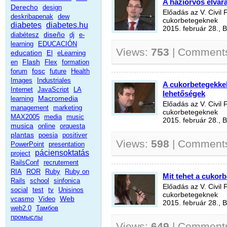
A háziorvos elvárá
Derecho
design
Előadás az V. Civil
deskribapenak
dew
cukorbetegeknek
diabetes
diabetes.hu
2015. február 28., 
diseño
diabétesz
dj
e-
learning
EDUCACIÓN
Views:
753
| Comment
education
El
eLearning
Flash
en
Flex
formation
fosc
forum
future
Health
Images
Industriales
A cukorbetegekkel
Internet
JavaScript
LA
lehetőségek
Macromedia
learning
Előadás az V. Civil
management
marketing
cukorbetegeknek
MAX2005
media
music
2015. február 28., 
musica
online
orquesta
plantas
poesia
positiver
Views:
598
| Comment
PowerPoint
presentation
páciensoktatás
project
RailsConf
recrutement
RIA
ROR
Ruby
Ruby on
Mit tehet a cukor
Rails
school
sinfonica
Előadás az V. Civil
social
test
tv
Unisinos
cukorbetegeknek
Web
vcasmo
Video
2015. február 28., 
web2.0
Тамбов
промыслы
Views:
649
| Comment