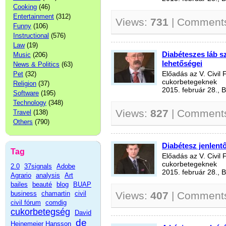
Cooking
(46)
Entertainment
(312)
Views:
731
| Comment
Funny
(106)
Instructional
(576)
Law
(19)
Diabéteszes láb 
Music
(206)
lehetőségei
News & Politics
(63)
Pet
(32)
Előadás az V. Civil
cukorbetegeknek
Religion
(37)
2015. február 28., 
Software
(195)
Technology
(348)
Views:
827
| Comment
Travel
(138)
Others
(790)
Diabétesz jenlentő
Tag
Előadás az V. Civil
cukorbetegeknek
2.0
37signals
Adobe
2015. február 28., 
Agrario
analysis
Art
bailes
beauté
blog
BUAP
business
chamartin
civil
Views:
407
| Comment
civil fórum
comdig
cukorbetegség
David
de
Heinemeier Hansson