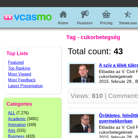
Home
Features
Pricing
Showcase
Tag - cukorbetegség
Total count:
43
Top Lists
Featured
A szív a lélek tükr
Top Ranking
Előadás az V. Civil
Most Viewed
cukorbetegeknek
Most Feedback
2015. február 28., 
Latest Presentation
Views:
810
| Comment
Categories
ALL
(7,276)
Örökletes, felnőt
Academic
(3491)
gyermekkorban
Animation
(169)
Előadás az V. Civil
Arts
(315)
cukorbetegeknek
Business
(433)
2015. február 28., 