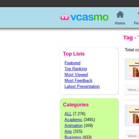
Home
Fe
Tag -
Total c
Top Lists
Featured
Top Ranking
Most Viewed
Most Feedback
Latest Presentation
Views:
Categories
ALL
(7,276)
Academic
(3491)
Animation
(169)
Arts
(315)
Views:
Business
(433)