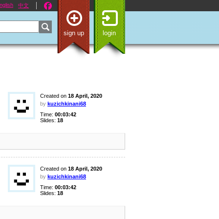
nglish
中文
sign up
login
Created on
18 April, 2020
by
kuzichkinani68
Time:
00:03:42
Slides:
18
Created on
18 April, 2020
by
kuzichkinani68
Time:
00:03:42
Slides:
18