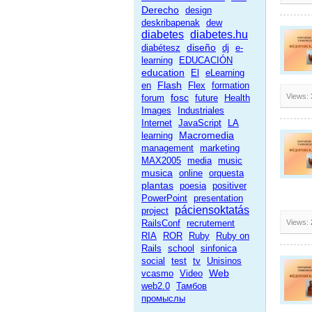
Derecho
design
deskribapenak
dew
diabetes
diabetes.hu
diseño
diabétesz
dj
e-
learning
EDUCACIÓN
education
El
eLearning
Flash
en
Flex
formation
fosc
Views:
forum
future
Health
Images
Industriales
Internet
JavaScript
LA
Macromedia
learning
management
marketing
MAX2005
media
music
musica
online
orquesta
plantas
poesia
positiver
PowerPoint
presentation
páciensoktatás
project
RailsConf
recrutement
Views:
RIA
ROR
Ruby
Ruby on
Rails
school
sinfonica
social
test
tv
Unisinos
Web
vcasmo
Video
web2.0
Тамбов
промыслы