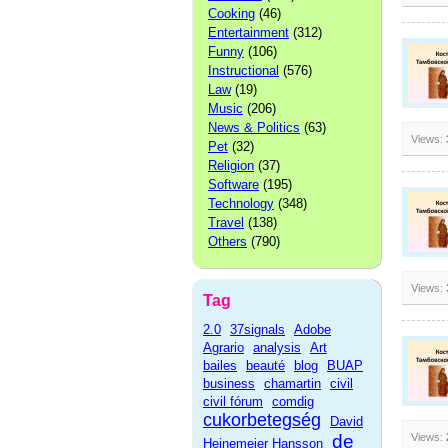
Cooking
(46)
Entertainment
(312)
Funny
(106)
Instructional
(576)
Law
(19)
Music
(206)
News & Politics
(63)
Views:
Pet
(32)
Religion
(37)
Software
(195)
Technology
(348)
Travel
(138)
Others
(790)
Views:
Tag
2.0
37signals
Adobe
Agrario
analysis
Art
bailes
beauté
blog
BUAP
business
chamartin
civil
civil fórum
comdig
cukorbetegség
David
de
Views:
Heinemeier Hansson