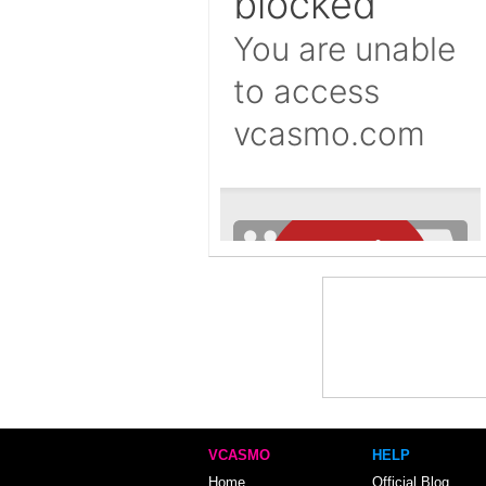
VCASMO
HELP
Home
Official Blog