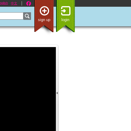
nglish
中文
sign up
login