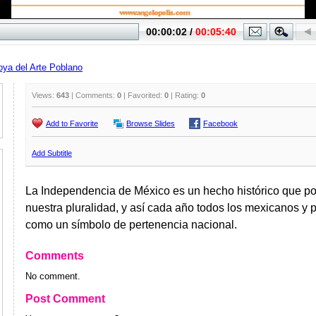
oya del Arte Poblano
Views:
643
| Comments:
0
| Favorited:
0
| Rating:
0
Add to Favorite
Browse Slides
Facebook
Add Subtitle
La Independencia de México es un hecho histórico que po
nuestra pluralidad, y así cada año todos los mexicanos y 
como un símbolo de pertenencia nacional.
Comments
No comment.
Post Comment