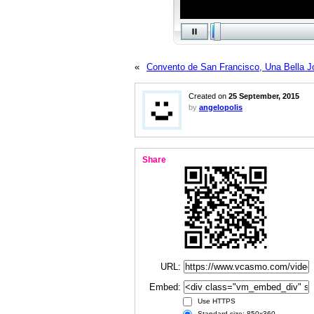
«
Convento de San Francisco, Una Bella J
Created on
25 September, 2015
by
angelopolis
Share
URL:
Embed:
Use HTTPS
Standard size: 850x360