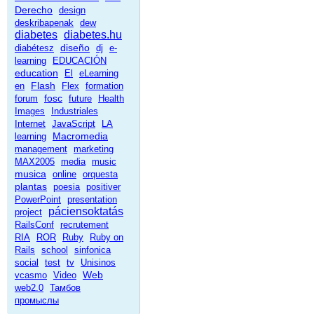
Derecho
design
deskribapenak
dew
diabetes
diabetes.hu
diseño
diabétesz
dj
e-
learning
EDUCACIÓN
education
El
eLearning
Flash
en
Flex
formation
fosc
forum
future
Health
Images
Industriales
Internet
JavaScript
LA
Macromedia
learning
management
marketing
MAX2005
media
music
musica
online
orquesta
plantas
poesia
positiver
PowerPoint
presentation
páciensoktatás
project
RailsConf
recrutement
RIA
ROR
Ruby
Ruby on
Rails
school
sinfonica
social
test
tv
Unisinos
Web
vcasmo
Video
web2.0
Тамбов
промыслы