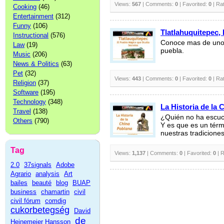
Views:
567
| Comments:
0
| Favorited:
0
| Ra
Cooking
(46)
Entertainment
(312)
Funny
(106)
Tlatlahuquitepec,
Instructional
(576)
Conoce mas de uno
Law
(19)
puebla.
Music
(206)
News & Politics
(63)
Pet
(32)
Views:
443
| Comments:
0
| Favorited:
0
| Ra
Religion
(37)
Software
(195)
Technology
(348)
La Historia de la
Travel
(138)
¿Quién no ha escuc
Others
(790)
Y es que es un térm
nuestras tradicione
Tag
Views:
1,137
| Comments:
0
| Favorited:
0
| R
2.0
37signals
Adobe
Agrario
analysis
Art
bailes
beauté
blog
BUAP
business
chamartin
civil
civil fórum
comdig
cukorbetegség
David
de
Heinemeier Hansson