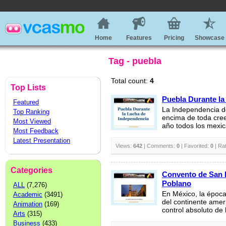
Home
Features
Pricing
Showcase
Tag - puebla
Total count:
4
Top Lists
Puebla Durante la
Featured
La Independencia d
Top Ranking
encima de toda cree
Most Viewed
año todos los mexic
Most Feedback
Latest Presentation
Views:
642
| Comments:
0
| Favorited:
0
| Ra
Categories
Convento de San F
Poblano
ALL
(7,276)
En México, la época
Academic
(3491)
del continente amer
Animation
(169)
control absoluto de 
Arts
(315)
Business
(433)