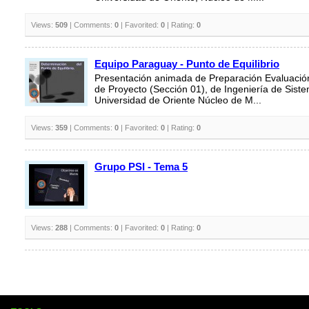
Views:
509
| Comments:
0
| Favorited:
0
| Rating:
0
Equipo Paraguay - Punto de Equilibrio
Presentación animada de Preparación Evaluación
de Proyecto (Sección 01), de Ingeniería de Siste
Universidad de Oriente Núcleo de M...
Views:
359
| Comments:
0
| Favorited:
0
| Rating:
0
Grupo PSI - Tema 5
Views:
288
| Comments:
0
| Favorited:
0
| Rating:
0