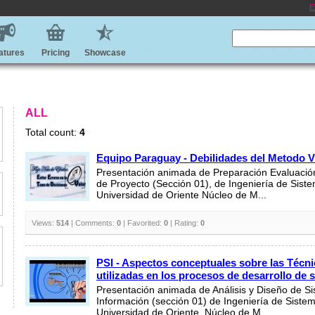
E
atures
Pricing
Showcase
ALL
Total count:
4
Equipo Paraguay - Debilidades del Metodo 
Presentación animada de Preparación Evaluación
de Proyecto (Sección 01), de Ingeniería de Siste
Universidad de Oriente Núcleo de M...
Views:
514
| Comments:
0
| Favorited:
0
| Rating:
0
PSI - Aspectos conceptuales sobre las Técn
utilizadas en los procesos de desarrollo de 
Presentación animada de Análisis y Diseño de S
Información (sección 01) de Ingeniería de Sistem
Universidad de Oriente, Núcleo de M...