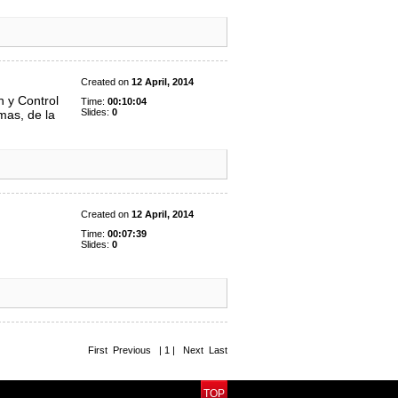
Created on
12 April, 2014
 y Control
Time:
00:10:04
Slides:
0
mas, de la
Created on
12 April, 2014
Time:
00:07:39
Slides:
0
First Previous | 1 | Next Last
TOP