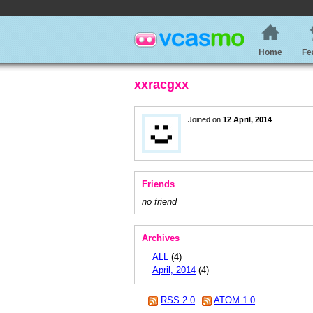
Home
Fe
xxracgxx
Joined on
12 April, 2014
Friends
no friend
Archives
ALL
(4)
April, 2014
(4)
RSS 2.0
ATOM 1.0