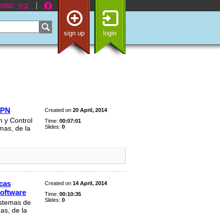
nglish
中文
sign up
login
VPN
Created on
20 April, 2014
 y Control
Time:
00:07:01
Slides:
0
mas, de la
icas
Created on
14 April, 2014
software
Time:
00:10:35
Slides:
0
istemas de
as, de la