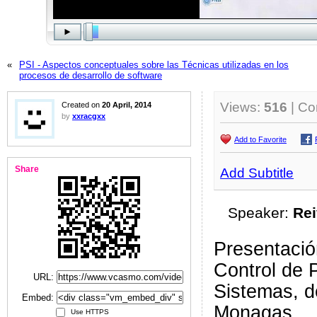
«
PSI - Aspectos conceptuales sobre las Técnicas utilizadas en los
procesos de desarrollo de software
Views:
516
| C
Created on
20 April, 2014
by
xxracgxx
Add to Favorite
Share
Add Subtitle
Speaker:
Rei
Presentació
Control de 
URL:
Sistemas, d
Embed:
Monagas.
Use HTTPS