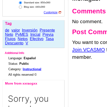
Standard size: 850x360
Blog size: 440x360
Comments
Customize
No comment.
Tag
de
valor
Inversión
Presente
Post Comm
Neto
PyMES
Inicial
Previa
Flujos
Netos
Efectivo
Tasa
You want to c
Descuento
V
Join VCASMO
Additional Info
member.
Language:
Español
Status:
Public
Category:
Instructional
All rights reserved ©
More from xxracgxx