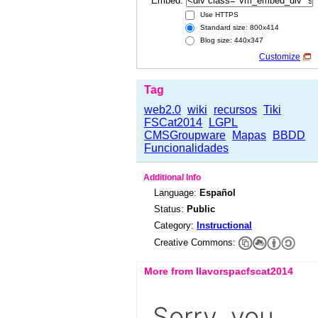
Embed:
Use HTTPS
Standard size: 800x414
Blog size: 440x347
Customize
Tag
web2.0
wiki
recursos
Tiki
FSCat2014
LGPL
CMSGroupware
Mapas
BBDD
Funcionalidades
Additional Info
Language:
Español
Status:
Public
Category:
Instructional
Creative Commons:
More from llavorspacfscat2014