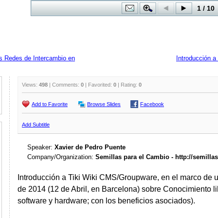
las Redes de Intercambio en
Introducción a 
Views:
498
| Comments:
0
| Favorited:
0
| Rating:
0
Add to Favorite
Browse Slides
Facebook
Add Subtitle
Speaker:
Xavier de Pedro Puente
Company/Organization:
Semillas para el Cambio - http://semilla
Introducción a Tiki Wiki CMS/Groupware, en el marco de u
de 2014 (12 de Abril, en Barcelona) sobre Conocimiento l
software y hardware; con los beneficios asociados).