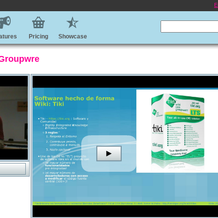
E
atures
Pricing
Showcase
/Groupwre