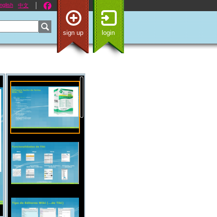
nglish
中文
sign up
login