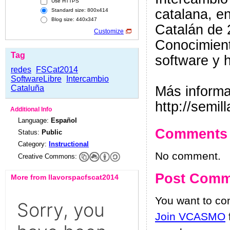
Use HTTPS
catalana, e
Standard size: 800x414
Blog size: 440x347
Catalán de 
Customize
Conocimient
Tag
software y 
redes
FSCat2014
SoftwareLibre
Intercambio
Cataluña
Más informa
http://semi
Additional Info
Language:
Español
Comments
Status:
Public
Category:
Instructional
No comment.
Creative Commons:
Post Comm
More from llavorspacfscat2014
You want to c
Join VCASMO