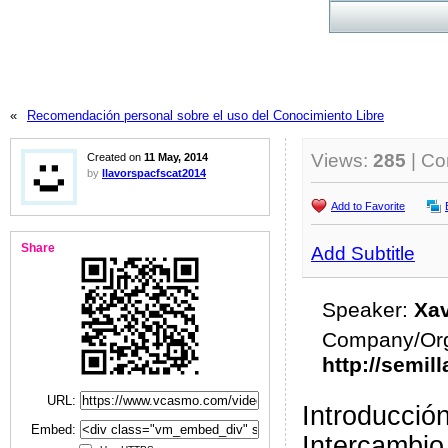
«
Recomendación personal sobre el uso del Conocimiento Libre
Views:
285
| C
Created on
11 May, 2014
by
llavorspacfscat2014
Add to Favorite
Share
Add Subtitle
Speaker:
Xav
Company/Org
http://semil
URL:
Introducció
Embed:
Intercambio