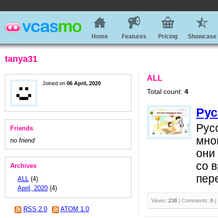
Home
Features
Pricing
Showcase
tanya31
ALL
Joined on
06 April, 2020
Total count:
4
Рус
Рус
Friends
мно
no friend
они
со 
Archives
пере
ALL
(4)
April, 2020
(4)
Views:
238
| Comments:
0
|
RSS 2.0
ATOM 1.0