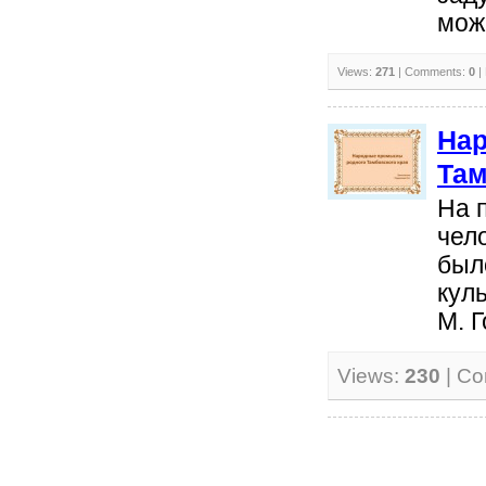
може
Views:
271
| Comments:
0
|
На
Там
На 
чел
был
кул
М. Г
Views:
230
| C