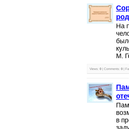
Cop
род
На 
чел
был
кул
М. Г
Views:
0
| Comments:
0
| Fa
Пам
оте
Пам
воз
в п
зад