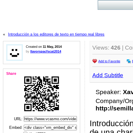
«
Introducción a los editores de texto en tiempo real libres
Views:
426
| C
Created on
11 May, 2014
by
llavorspacfscat2014
Add to Favorite
Share
Add Subtitle
Speaker:
Xav
Company/Org
http://semil
URL:
Introducción
Embed:
de una char