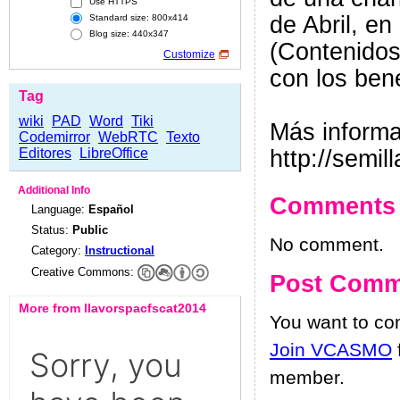
Use HTTPS
de Abril, e
Standard size: 800x414
Blog size: 440x347
(Contenidos
Customize
con los ben
Tag
wiki
PAD
Word
Tiki
Más informa
Codemirror
WebRTC
Texto
Editores
LibreOffice
http://semi
Additional Info
Comments
Language:
Español
Status:
Public
No comment.
Category:
Instructional
Creative Commons:
Post Comm
More from llavorspacfscat2014
You want to c
Join VCASMO
member.