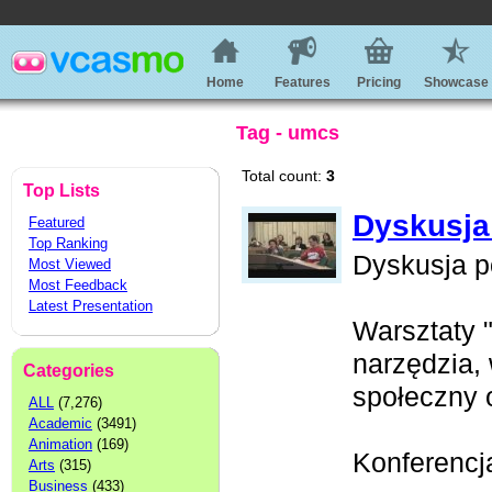
Home
Features
Pricing
Showcase
Tag - umcs
Total count:
3
Top Lists
Dyskusja
Featured
Top Ranking
Dyskusja p
Most Viewed
Most Feedback
Latest Presentation
Warsztaty 
narzędzia, 
Categories
społeczny o
ALL
(7,276)
Academic
(3491)
Animation
(169)
Konferencja
Arts
(315)
Business
(433)