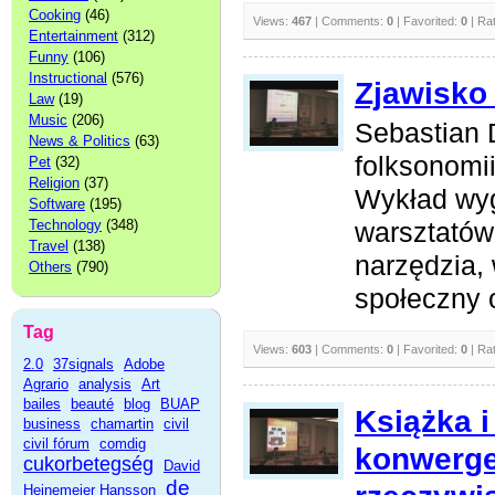
Cooking
(46)
Views:
467
| Comments:
0
| Favorited:
0
| Ra
Entertainment
(312)
Funny
(106)
Instructional
(576)
Zjawisko
Law
(19)
Music
(206)
Sebastian 
News & Politics
(63)
folksonomii
Pet
(32)
Religion
(37)
Wykład wy
Software
(195)
Technology
(348)
warsztatów
Travel
(138)
narzędzia, 
Others
(790)
społeczny o
Tag
Views:
603
| Comments:
0
| Favorited:
0
| Ra
2.0
37signals
Adobe
Agrario
analysis
Art
bailes
beauté
blog
BUAP
Książka i
business
chamartin
civil
civil fórum
comdig
konwerge
cukorbetegség
David
de
Heinemeier Hansson