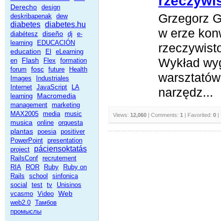
rzeczywi
Derecho
design
Grzegorz G
deskribapenak
dew
diabetes
diabetes.hu
w erze kon
diseño
diabétesz
dj
e-
learning
EDUCACIÓN
rzeczywist
education
El
eLearning
Wykład wy
Flash
en
Flex
formation
fosc
forum
future
Health
warsztatów
Images
Industriales
Internet
JavaScript
LA
narzędz...
Macromedia
learning
management
marketing
MAX2005
media
music
Views:
12,060
| Comments:
1
| Favorited:
0
|
musica
online
orquesta
plantas
poesia
positiver
PowerPoint
presentation
páciensoktatás
project
RailsConf
recrutement
RIA
ROR
Ruby
Ruby on
Rails
school
sinfonica
social
test
tv
Unisinos
Web
vcasmo
Video
web2.0
Тамбов
промыслы