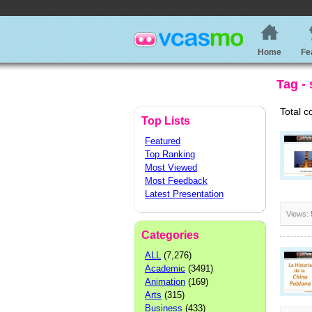
Home
Fe
Tag -
Total c
Top Lists
Featured
Top Ranking
Most Viewed
Most Feedback
Latest Presentation
Views:
Categories
ALL
(7,276)
Academic
(3491)
Animation
(169)
Arts
(315)
Business
(433)