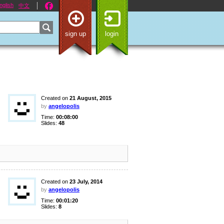
nglish
中文
sign up
login
Created on
21 August, 2015
by
angelopolis
Time:
00:08:00
Slides:
48
Created on
23 July, 2014
by
angelopolis
Time:
00:01:20
Slides:
8