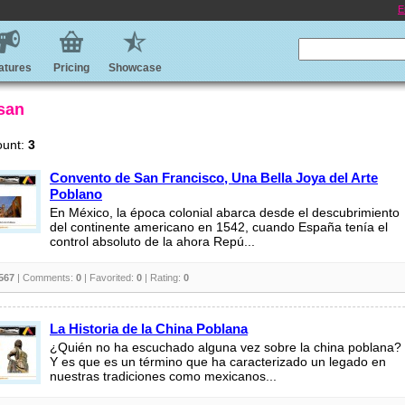
E
atures
Pricing
Showcase
 san
ount:
3
Convento de San Francisco, Una Bella Joya del Arte
Poblano
En México, la época colonial abarca desde el descubrimiento
del continente americano en 1542, cuando España tenía el
control absoluto de la ahora Repú...
567
| Comments:
0
| Favorited:
0
| Rating:
0
La Historia de la China Poblana
¿Quién no ha escuchado alguna vez sobre la china poblana?
Y es que es un término que ha caracterizado un legado en
nuestras tradiciones como mexicanos...