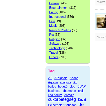
Views:
Cooking
(46)
Entertainment
(312)
Funny
(106)
Instructional
(576)
Law
(19)
Music
(206)
News & Politics
(63)
Pet
(32)
Views:
Religion
(37)
Software
(195)
Technology
(348)
Travel
(138)
Others
(790)
Tag
2.0
37signals
Adobe
Agrario
analysis
Art
bailes
beauté
blog
BUAP
business
chamartin
civil
civil fórum
comdig
cukorbetegség
David
de
Heinemeier Hansson