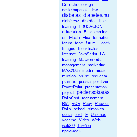
Derecho
design
deskribapenak
dew
diabetes
diabetes.hu
diseño
diabétesz
dj
e-
learning
EDUCACIÓN
education
El
eLearning
Flash
en
Flex
formation
fosc
forum
future
Health
Images
Industriales
Internet
JavaScript
LA
Macromedia
learning
management
marketing
MAX2005
media
music
musica
online
orquesta
plantas
poesia
positiver
PowerPoint
presentation
páciensoktatás
project
RailsConf
recrutement
RIA
ROR
Ruby
Ruby on
Rails
school
sinfonica
social
test
tv
Unisinos
Web
vcasmo
Video
web2.0
Тамбов
промыслы