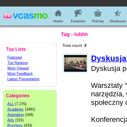
Home
Features
Pricing
Showcase
Tag - lublin
Total count:
3
Top Lists
Dyskusja
Featured
Top Ranking
Dyskusja p
Most Viewed
Most Feedback
Latest Presentation
Warsztaty 
narzędzia, 
Categories
społeczny o
ALL
(7,276)
Academic
(3491)
Animation
(169)
Konferencja
Arts
(315)
Business
(433)