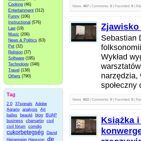
Cooking
(46)
Views:
467
| Comments:
0
| Favorited:
0
| Ra
Entertainment
(312)
Funny
(106)
Instructional
(576)
Zjawisko
Law
(19)
Music
(206)
Sebastian 
News & Politics
(63)
folksonomii
Pet
(32)
Religion
(37)
Wykład wy
Software
(195)
Technology
(348)
warsztatów
Travel
(138)
narzędzia, 
Others
(790)
społeczny o
Tag
Views:
603
| Comments:
0
| Favorited:
0
| Ra
2.0
37signals
Adobe
Agrario
analysis
Art
bailes
beauté
blog
BUAP
Książka i
business
chamartin
civil
civil fórum
comdig
konwerge
cukorbetegség
David
de
Heinemeier Hansson