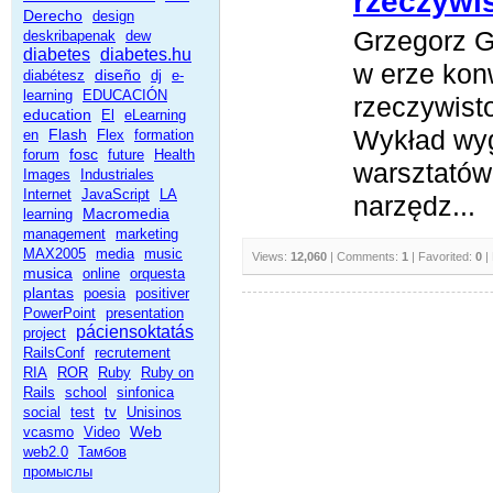
rzeczywi
Derecho
design
Grzegorz G
deskribapenak
dew
diabetes
diabetes.hu
w erze kon
diseño
diabétesz
dj
e-
learning
EDUCACIÓN
rzeczywist
education
El
eLearning
Wykład wy
Flash
en
Flex
formation
fosc
forum
future
Health
warsztatów
Images
Industriales
Internet
JavaScript
LA
narzędz...
Macromedia
learning
management
marketing
MAX2005
media
music
Views:
12,060
| Comments:
1
| Favorited:
0
|
musica
online
orquesta
plantas
poesia
positiver
PowerPoint
presentation
páciensoktatás
project
RailsConf
recrutement
RIA
ROR
Ruby
Ruby on
Rails
school
sinfonica
social
test
tv
Unisinos
Web
vcasmo
Video
web2.0
Тамбов
промыслы