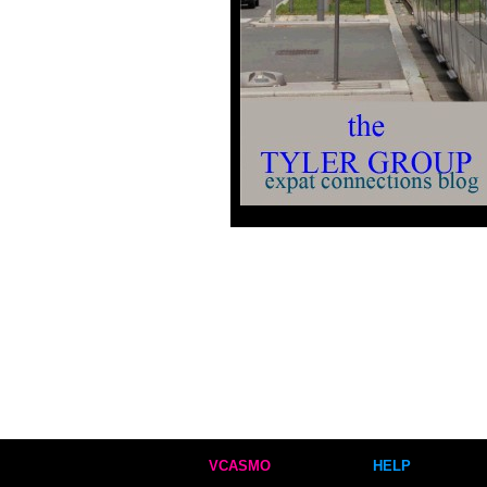
VCASMO
HELP