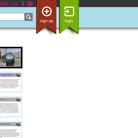
nglish
中文
sign up
login